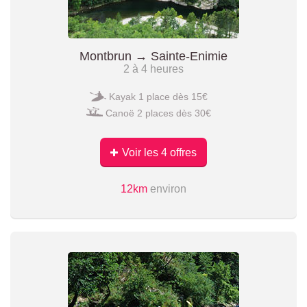
Montbrun → Sainte-Enimie
2 à 4 heures
Kayak 1 place dès 15€
Canoë 2 places dès 30€
Voir les 4 offres
12km
environ