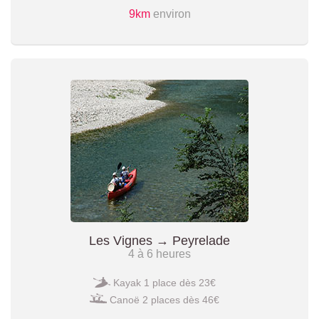
9km
environ
Les Vignes → Peyrelade
4 à 6 heures
Kayak 1 place dès 23€
Canoë 2 places dès 46€