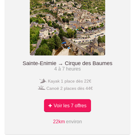
Sainte-Enimie → Cirque des Baumes
4 à 7 heures
Kayak 1 place dès 22€
Canoë 2 places dès 44€
Voir les 7 offres
22km
environ