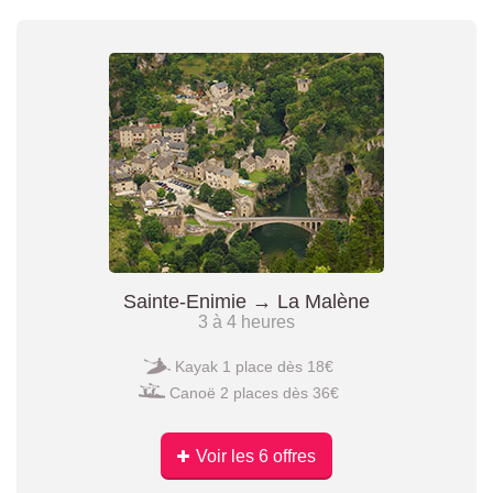
Sainte-Enimie → La Malène
3 à 4 heures
Kayak 1 place dès 18€
Canoë 2 places dès 36€
Voir les 6 offres