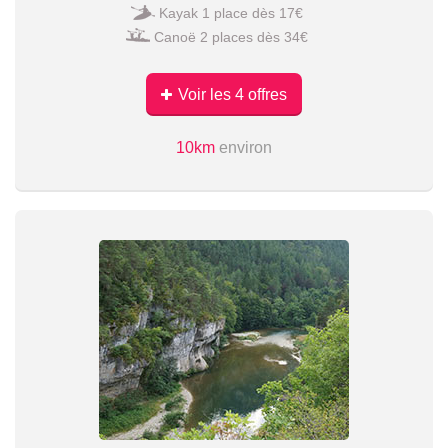
Kayak 1 place dès 17€
Canoë 2 places dès 34€
Voir les 4 offres
10km
environ