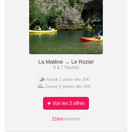
La Malène → Le Rozier
4 à 7 heures
Kayak 1 place dès 25€
Canoë 2 places dès 50€
Voir les 3 offres
21km
environ