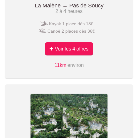
La Malène → Pas de Soucy
2 à 4 heures
Kayak 1 place dès 18€
Canoë 2 places dès 36€
Voir les 4 offres
11km
environ