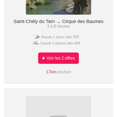
Saint-Chély du Tarn → Cirque des Baumes
3 à 6 heures
Kayak 1 place dès 25€
Canoë 2 places dès 48€
Voir les 2 offres
17km
environ